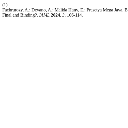
(1)
Fachrurozy, A.; Devano, A.; Malida Hany, E.; Prasetya Mega Jaya, B.; 
Final and Binding?.
IAML
2024
,
3
, 106-114.